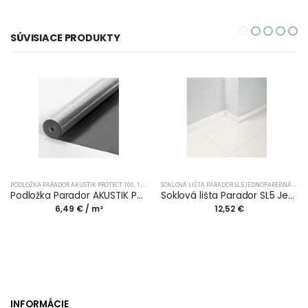
SÚVISIACE PRODUKTY
PODLOŽKA PARADOR AKUSTIK PROTECT 100, 1,8 MM PU S PAROZÁBRANOU
SOKLOVÁ LIŠTA PARADOR SL5 JEDNOFAREBNÁ BIELA D001
Podložka Parador AKUSTIK PROTECT 100, 1,8 mm PU s parozábranou
Soklová lišta Parador SL5 Jednofarebná biela D001
6,49 € / m²
12,52 €
INFORMÁCIE