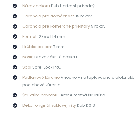
Názov dekoru
Dub Horizont prírodný
Garancia pre domácnosti
15 rokov
Garancia pre komerčné priestory
5 rokov
Formát
1285 x 194 mm
Hrúbka celkom
7 mm
Nosič
Drevovláknitá doska HDF
Spoj
Safe-Lock PRO
Podlahové kúrenie
Vhodné - na teplovodné a elektrické
podlahové kúrenie
Štruktúra povrchu
Jemne matná štruktúra
Dekor originál soklovej lišty
Dub D013