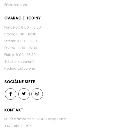
Príslušenstvo
OVÁRACIE HODINY
pondelok: 8:00 - 16:30
utorok: 8:00 - 16:30
streda: 8:00 - 16:30
štvrtok: 8:00 - 16:30
piatok: 8:00 - 16:30
sobota: zatvorené
nedeľa: zatvorené
SOCIÁLNE SIETE
KONTAKT
M.R.Štefánika 2277 02601 Dolný Kubín
+421 949 211 796