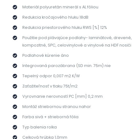
Materiál polyuretán minerál s AL fóliou
Redukcia kročajového hluku 18dB
Redukcia priestorového hluku RWS [%] 12%
Použitie pod plávajúce podlahy- laminátové, drevené,
kompozitné, SPC, celovinylové a vinylové na HDF nosiči
Podlahové kúrenie áno
Integrovaná parozábrana (SD min. 75m) nie
Tepelný odpor 0,007 m2 K/W
Zaťažiteľnosť v tlaku 75t/m2
Vyrovnanie nerovností PC [mm] 0,2 mm
Montáž striebornou stranou nahor
Farba sivá + strieborná fólia
Typ balenia rolka
Celková hrúbka 1,0mm