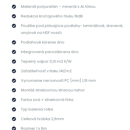
Materiál polyuretán – minerál s AL fóliou
Redukcia kročajového hluku 18dB
Použitie pod plávajúce podlahy- laminátové, drevené,
vinylové na HDF nosiči
Podlahové kúrenie áno
Integrovaná parozábrana áno
Tepelný odpor 0,01 m2 K/W
Zaťažiteľnosť v tlaku 14t/m2
Vyrovnanie nerovností PC [mm] 1,15 mm
Montáž striebornou stranou nahor
Farba sivá + strieborná fólia
Typ balenia rolka
Celková hrúbka 2,6mm
Rozmer 1 x 6m