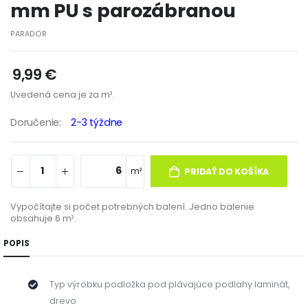
mm PU s parozábranou
PARADOR
9,99 €
Uvedená cena je za m².
doručenie:
2-3 týždne
m²
PRIDAŤ DO KOŠÍKA
Vypočítajte si počet potrebných balení. Jedno balenie
obsahuje 6 m².
POPIS
Typ výrobku podložka pod plávajúce podlahy laminát,
drevo