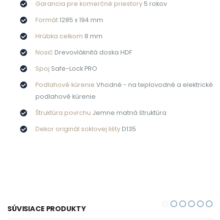
Garancia pre komerčné priestory
5 rokov
Formát
1285 x 194 mm
Hrúbka celkom
8 mm
Nosič
Drevovláknitá doska HDF
Spoj
Safe-Lock PRO
Podlahové kúrenie
Vhodné - na teplovodné a elektrické
podlahové kúrenie
Štruktúra povrchu
Jemne matná štruktúra
Dekor originál soklovej lišty
D135
SÚVISIACE PRODUKTY