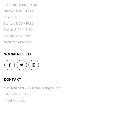
pondelok: 8:00 - 16:30
utorok: 8:00 - 16:30
streda: 8:00 - 16:30
štvrtok: 8:00 - 16:30
piatok: 8:00 - 16:30
sobota: zatvorené
nedeľa: zatvorené
SOCIÁLNE SIETE
KONTAKT
M.R.Štefánika 2277 02601 Dolný Kubín
+421 949 211 796
info@onga.sk