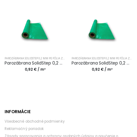
PAROZÁBRANA SOLIDSTEP 0,2 MM PE FÓLIA ZELENÁ (30M2/BAL.)
PAROZÁBRANA SOLIDSTEP 0,2 MM PE FÓLIA ZELENÁ (20M2/BAL.)
Parozábrana SolidStep 0,2 mm PE fólia zelená (30m2/bal.)
Parozábrana SolidStep 0,2 mm PE fólia zelená (20m2/bal.)
0,92 € / m²
0,92 € / m²
INFORMÁCIE
Všeobecné obchodné podmienky
Reklamačný poriadok
Zásady spracovania a ochrany osobných údajov a poučenie o