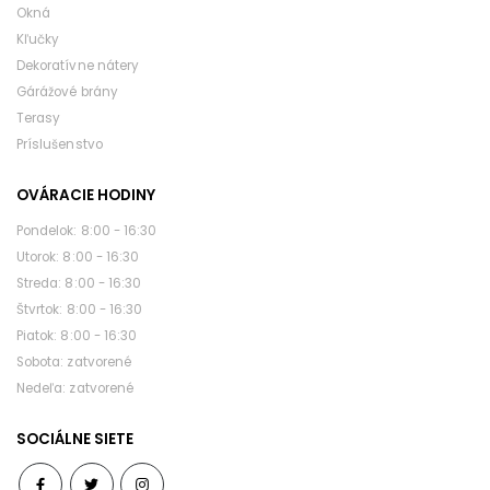
Okná
Kľučky
Dekoratívne nátery
Gárážové brány
Terasy
Príslušenstvo
OVÁRACIE HODINY
pondelok: 8:00 - 16:30
utorok: 8:00 - 16:30
streda: 8:00 - 16:30
štvrtok: 8:00 - 16:30
piatok: 8:00 - 16:30
sobota: zatvorené
nedeľa: zatvorené
SOCIÁLNE SIETE