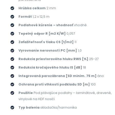
Hrúbka celkom
2 mm
Formát
1,2 x 12,5 m
Podlahové kúrenie – vhodnosť
vhodné
Tepelný odpor R [m2 K/W]
0,057
Zaťažiteľnosť v tlaku CS [t/m2]
11
Vyrovnanie nerovností PC [mm]
1,0
Redukcia priestorového hluku RWS [%]
25-27
Redukcia kročajového hluku IS [dB]
18
Integrovaná parozábrana [SD minim. 75 m]
áno
Ochrana proti vlhkosti podkladu SD [m]
100
Použitie
Pod plávajúce podlahy – laminátové, drevené,
vinylové na HDF nosiči
Typ balenia
skladačka/harmonika