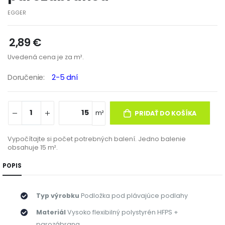
EGGER
2,89 €
Uvedená cena je za m².
doručenie:
2-5 dní
m²
PRIDAŤ DO KOŠÍKA
Vypočítajte si počet potrebných balení. Jedno balenie
obsahuje 15 m².
POPIS
Typ výrobku
Podložka pod plávajúce podlahy
Materiál
Vysoko flexibilný polystyrén HFPS +
parozábrana